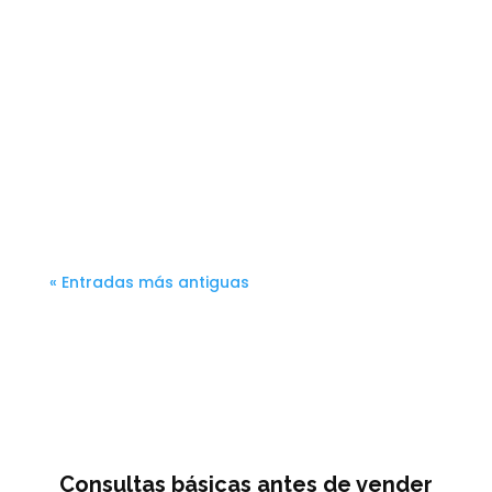
Si estás pensando en vender tu casa y ya
has pedido una valoración a varias
inmobiliarias, es probable que te haya
pasado esto: Una te dice que puedes
vender por 350.000 euros.Otra, por
375.000.Y la última... 400.000 euros. Sin
pestañear.Te promete ese precio y te...
« Entradas más antiguas
Consultas básicas antes de vender